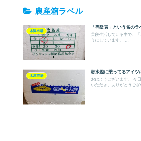
農産箱ラベル
「等級表」という名のラ
木津市場
普段生活している中で、「
うにしています。 ...
潜水艦に乗ってるアイツ
木津市場
おはようございます。 今
いただき、ありがとうござい