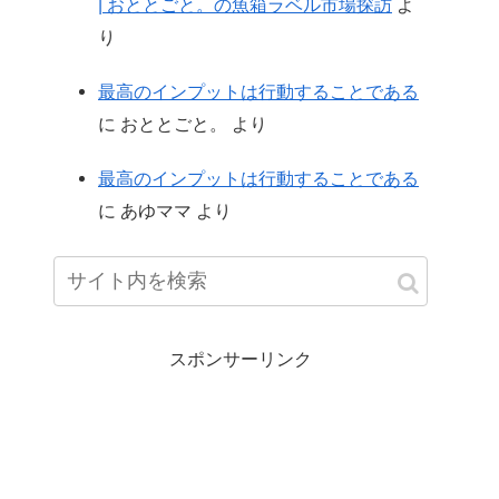
| おととごと。の魚箱ラベル市場探訪
よ
り
最高のインプットは行動することである
に
おととごと。
より
最高のインプットは行動することである
に
あゆママ
より
スポンサーリンク