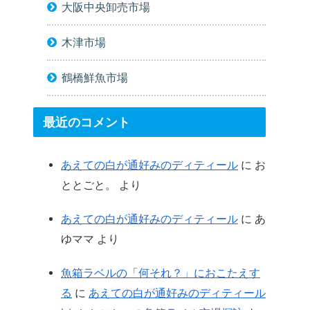
大阪中央卸売市場
木津市場
鶴橋鮮魚市場
最近のコメント
あえての白が通好みのディティール
に
お
ととごと。
より
あえての白が通好みのディティール
に
あ
ゆママ
より
魚箱ラベルの「何それ？」におこたえす
る
に
あえての白が通好みのディティール