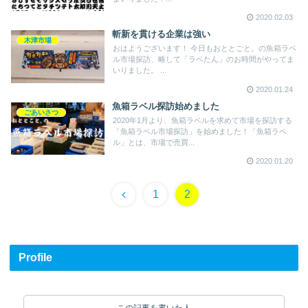
2020.02.03
斬新を貫ける企業は強い
木津市場
おはようございます！ 今日もおととごと。の魚箱ラベ
ル市場探訪、略して「ラベたん」のお時間がやってま
いりました。 ...
2020.01.24
魚箱ラベル探訪始めました
ごあいさつ
2020年1月より、魚箱ラベルを求めて市場を探訪する
「魚箱ラベル市場探訪」を始めました！「魚箱ラベ
ル」とは、市場で売買...
2020.01.20
1
2
Profile
この記事を書いた人