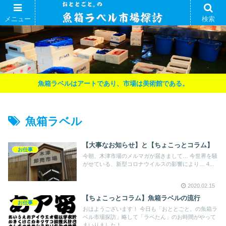
メニュー
検索
魚箱ラベルはアートであり、市場は美術館である。
魚箱ラベル
【大事なお知らせ】と【ちょこっとコラム】
お仕事
今朝、木津市場のメルマガが届きまして… 今世界を騒
がせている、新型コロナウイルスの影響により… 4...
2020.02.15
【ちょこっとコラム】魚箱ラベルの流行
お仕事
おはようございます！ 今日も「おととごと。の魚箱ラ
ベル市場探訪」略して「ラベたん」のお時間がやって
まいりました！...